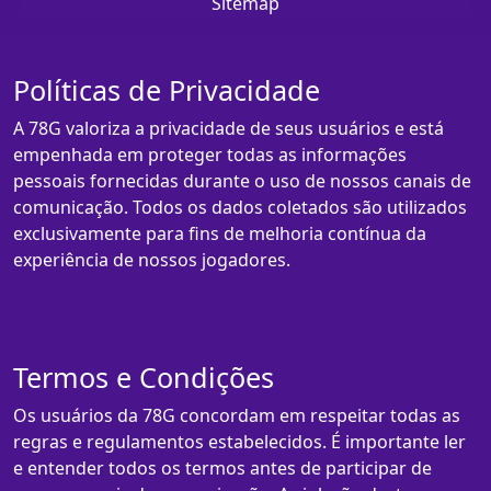
Sitemap
Políticas de Privacidade
A 78G valoriza a privacidade de seus usuários e está
empenhada em proteger todas as informações
pessoais fornecidas durante o uso de nossos canais de
comunicação. Todos os dados coletados são utilizados
exclusivamente para fins de melhoria contínua da
experiência de nossos jogadores.
Termos e Condições
Os usuários da 78G concordam em respeitar todas as
regras e regulamentos estabelecidos. É importante ler
e entender todos os termos antes de participar de