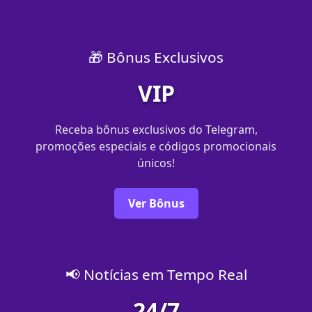
🎁 Bônus Exclusivos
VIP
Receba bônus exclusivos do Telegram,
promoções especiais e códigos promocionais
únicos!
Ver Bônus
📢 Notícias em Tempo Real
24/7