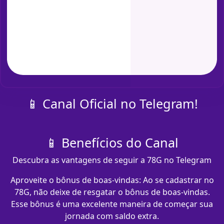
📱 Canal Oficial no Telegram!
📱 Benefícios do Canal
Descubra as vantagens de seguir a 78G no Telegram
Aproveite o bônus de boas-vindas: Ao se cadastrar no
78G, não deixe de resgatar o bônus de boas-vindas.
Esse bônus é uma excelente maneira de começar sua
jornada com saldo extra.