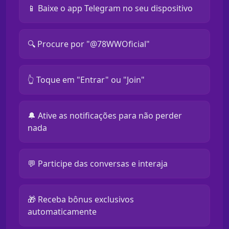
📱 Baixe o app Telegram no seu dispositivo
🔍 Procure por "@78WWOficial"
👆 Toque em "Entrar" ou "Join"
🔔 Ative as notificações para não perder
nada
💬 Participe das conversas e interaja
🎁 Receba bônus exclusivos
automaticamente