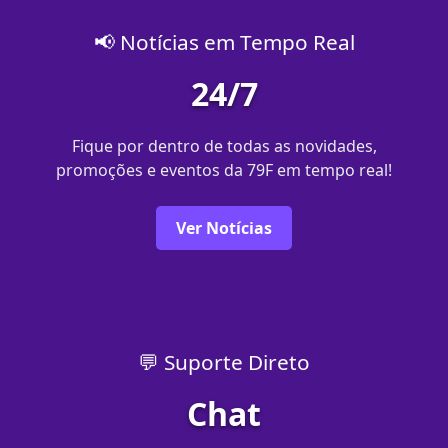
📢 Notícias em Tempo Real
24/7
Fique por dentro de todas as novidades,
promoções e eventos da 79F em tempo real!
Ver Notícias
💬 Suporte Direto
Chat