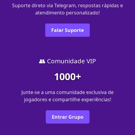
Suporte direto via Telegram, respostas rápidas e
atendimento personalizado!
Falar Suporte
👥 Comunidade VIP
1000+
Junte-se a uma comunidade exclusiva de
jogadores e compartilhe experiências!
Entrar Grupo