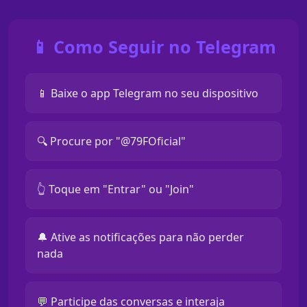
📱 Como Seguir no Telegram
📱 Baixe o app Telegram no seu dispositivo
🔍 Procure por "@79FOficial"
👆 Toque em "Entrar" ou "Join"
🔔 Ative as notificações para não perder
nada
💬 Participe das conversas e interaja