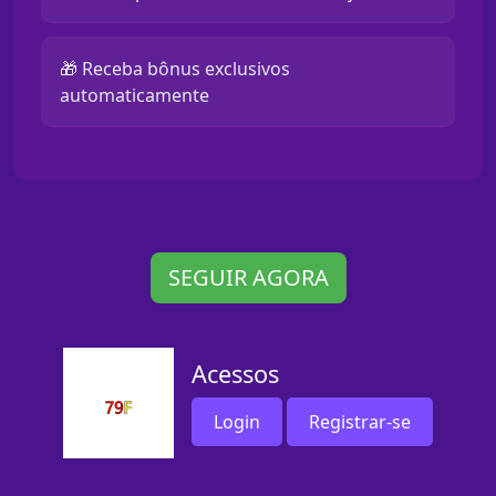
🎁 Receba bônus exclusivos
automaticamente
SEGUIR AGORA
Acessos
Login
Registrar-se