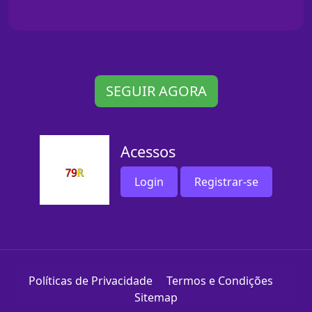
SEGUIR AGORA
Acessos
Login
Registrar-se
Políticas de Privacidade
Termos e Condições
Sitemap