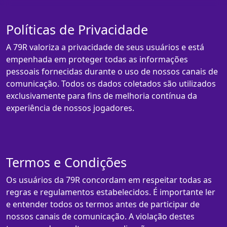
Políticas de Privacidade
A 79R valoriza a privacidade de seus usuários e está
empenhada em proteger todas as informações
pessoais fornecidas durante o uso de nossos canais de
comunicação. Todos os dados coletados são utilizados
exclusivamente para fins de melhoria contínua da
experiência de nossos jogadores.
Termos e Condições
Os usuários da 79R concordam em respeitar todas as
regras e regulamentos estabelecidos. É importante ler
e entender todos os termos antes de participar de
nossos canais de comunicação. A violação destes