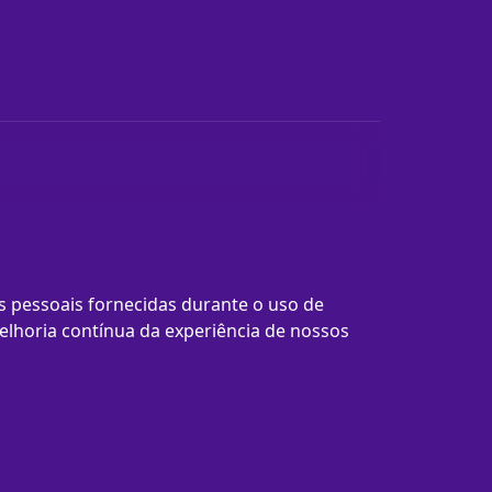
 pessoais fornecidas durante o uso de
elhoria contínua da experiência de nossos