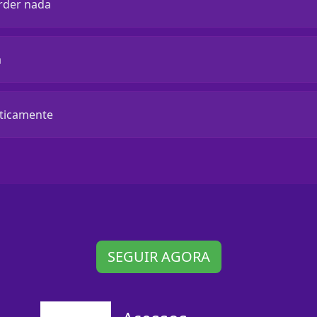
erder nada
a
aticamente
SEGUIR AGORA