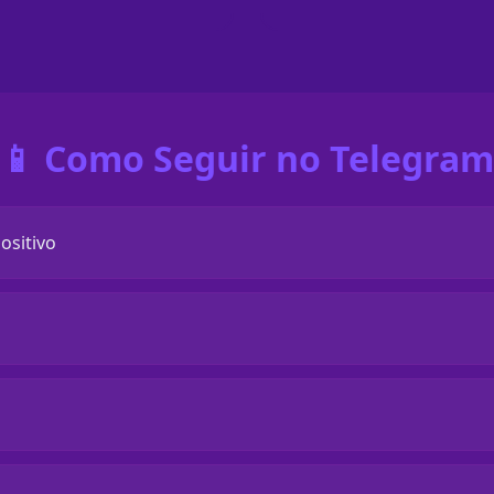
📱 Como Seguir no Telegram
ositivo