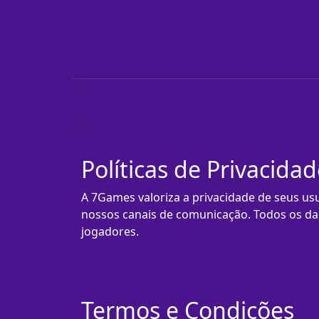
Políticas de Privacida
A 7Games valoriza a privacidade de seus u
nossos canais de comunicação. Todos os dad
jogadores.
Termos e Condições