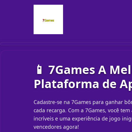
📱 7Games A Mel
Plataforma de A
Cadastre-se na 7Games para ganhar bô
cada recarga. Com a 7Games, você tem
incríveis e uma experiência de jogo inig
vencedores agora!