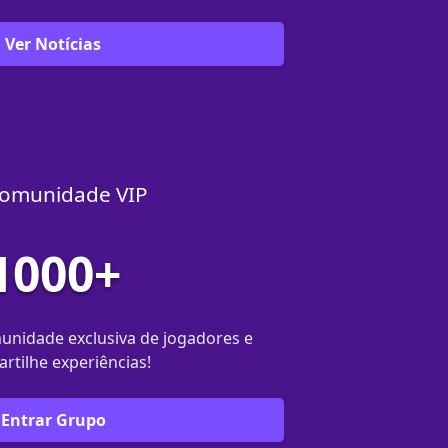
Ver Notícias
Comunidade VIP
1000+
unidade exclusiva de jogadores e
rtilhe experiências!
Entrar Grupo