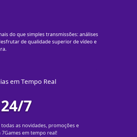
ais do que simples transmissões: análises
esfrutar de qualidade superior de vídeo e
ra.
cias em Tempo Real
24/7
e todas as novidades, promoções e
a 7Games em tempo real!