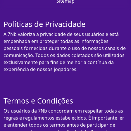
Sitemap
Políticas de Privacidade
A 7Nb valoriza a privacidade de seus usuários e está
empenhada em proteger todas as informações
pessoais fornecidas durante o uso de nossos canais de
comunicação. Todos os dados coletados são utilizados
exclusivamente para fins de melhoria contínua da
experiência de nossos jogadores.
Termos e Condições
Os usuários da 7Nb concordam em respeitar todas as
regras e regulamentos estabelecidos. É importante ler
e entender todos os termos antes de participar de