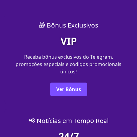
🎁 Bônus Exclusivos
VIP
Receba bônus exclusivos do Telegram,
promoções especiais e códigos promocionais
únicos!
Ver Bônus
📢 Notícias em Tempo Real
24/7