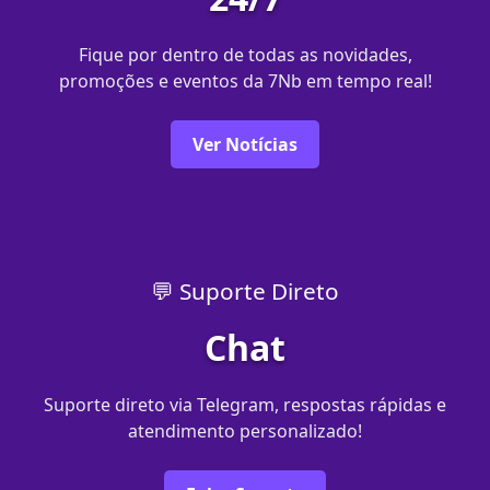
Fique por dentro de todas as novidades,
promoções e eventos da 7Nb em tempo real!
Ver Notícias
💬 Suporte Direto
Chat
Suporte direto via Telegram, respostas rápidas e
atendimento personalizado!