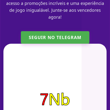
acesso a promoções incríveis e uma experiência
de jogo inigualável. Junte-se aos vencedores
agora!
SEGUIR NO TELEGRAM